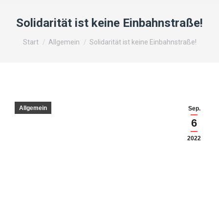
Solidarität ist keine Einbahnstraße!
Sie befinden sich hier:
Start
Allgemein
Solidarität ist keine Einbahnstraße!
Allgemein
Sep.
6
2022