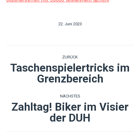
22. Juni 2023
Kommentarnavigation
ZURÜCK
Taschenspielertricks im
Vorheriger
Grenzbereich
Beitrag:
NÄCHSTES
Zahltag! Biker im Visier
Nächster
der DUH
Beitrag: