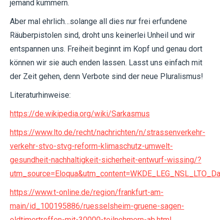
jemand kümmern.
Aber mal ehrlich…solange all dies nur frei erfundene
Räuberpistolen sind, droht uns keinerlei Unheil und wir
entspannen uns. Freiheit beginnt im Kopf und genau dort
können wir sie auch enden lassen. Lasst uns einfach mit
der Zeit gehen, denn Verbote sind der neue Pluralismus!
Literaturhinweise:
https://de.wikipedia.org/wiki/Sarkasmus
https://www.lto.de/recht/nachrichten/n/strassenverkehr-
verkehr-stvo-stvg-reform-klimaschutz-umwelt-
gesundheit-nachhaltigkeit-sicherheit-entwurf-wissing/?
utm_source=Eloqua&utm_content=WKDE_LEG_NSL_LTO_Dai
https://www.t-online.de/region/frankfurt-am-
main/id_100195886/ruesselsheim-gruene-sagen-
oldtimertreffen-mit-30000-teilnehmern-ab.html