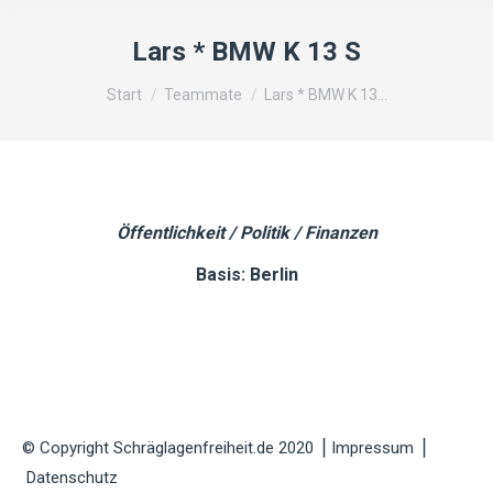
Lars * BMW K 13 S
Sie befinden sich hier:
Start
Teammate
Lars * BMW K 13…
Öffentlichkeit / Politik / Finanzen
Basis: Berlin
© Copyright Schräglagenfreiheit.de 2020 ⎟
Impressum
⎟
Datenschutz